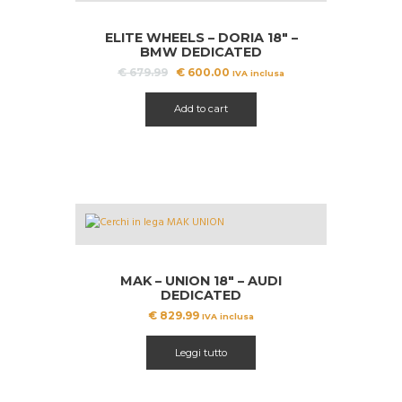
A!
ELITE WHEELS – DORIA 18″ –
BMW DEDICATED
Il
Il
€
679.99
€
600.00
IVA inclusa
prezzo
prezzo
originale
attuale
Add to cart
era:
è:
€ 679.99.
€ 600.00.
MAK – UNION 18″ – AUDI
DEDICATED
€
829.99
IVA inclusa
Leggi tutto