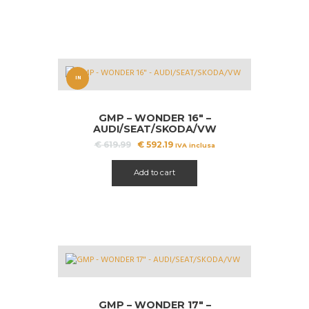
IN
OFFERT
GMP – WONDER 16″ –
A!
AUDI/SEAT/SKODA/VW
Il
Il
€
619.99
€
592.19
IVA inclusa
prezzo
prezzo
originale
attuale
Add to cart
era:
è:
€ 619.99.
€ 592.19.
GMP – WONDER 17″ –