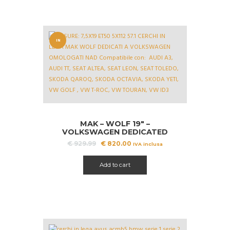
IN
OFFERT
A!
MAK – WOLF 19″ –
VOLKSWAGEN DEDICATED
Il
Il
€
929.99
€
820.00
IVA inclusa
prezzo
prezzo
originale
attuale
Add to cart
era:
è:
€ 929.99.
€ 820.00.