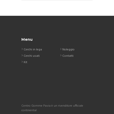
Menu
Cerchi in lega
Noleggio
Cerchi usati
Contatti
Kit
Centro Gomme Pavia è un rivenditore ufficiale
continental