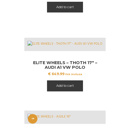
Add to cart
ELITE WHEELS – THOTH 17″ –
AUDI A1 VW POLO
€
649.99
IVA inclusa
Add to cart
IN
OFFERT