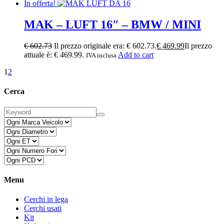
In offerta!
MAK – LUFT 16″ – BMW / MINI
€
602.73
Il prezzo originale era: € 602.73.
€
469.99
Il prezzo
attuale è: € 469.99.
Add to cart
IVA inclusa
1
2
Cerca
Menu
Cerchi in lega
Cerchi usati
Kit