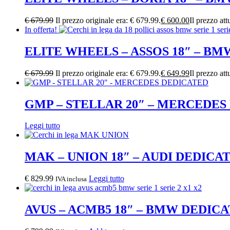
€
679.99
Il prezzo originale era: € 679.99.
€
600.00
Il prezzo att
In offerta!
ELITE WHEELS – ASSOS 18″ – B
€
679.99
Il prezzo originale era: € 679.99.
€
649.99
Il prezzo att
GMP – STELLAR 20″ – MERCEDES
Leggi tutto
MAK – UNION 18″ – AUDI DEDICA
€
829.99
Leggi tutto
IVA inclusa
AVUS – ACMB5 18″ – BMW DEDIC