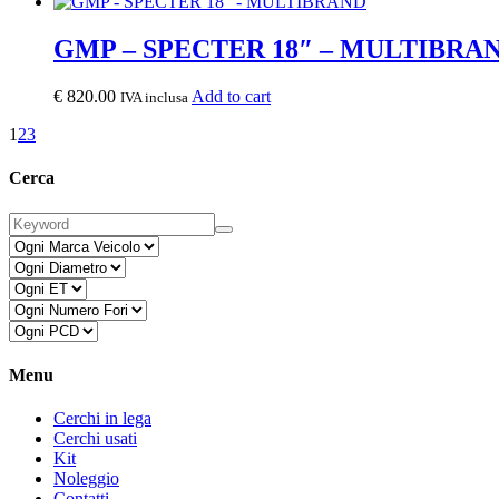
GMP – SPECTER 18″ – MULTIBRA
€
820.00
Add to cart
IVA inclusa
1
2
3
Cerca
Menu
Cerchi in lega
Cerchi usati
Kit
Noleggio
Contatti