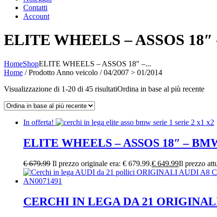
Contatti
Account
ELITE WHEELS – ASSOS 18
Home
Shop
ELITE WHEELS – ASSOS 18″ –...
Home
/ Prodotto Anno veicolo / 04/2007 > 01/2014
Visualizzazione di 1-20 di 45 risultati
Ordina in base al più recente
In offerta!
ELITE WHEELS – ASSOS 18″ – B
€
679.99
Il prezzo originale era: € 679.99.
€
649.99
Il prezzo att
CERCHI IN LEGA DA 21 ORIGINALI 