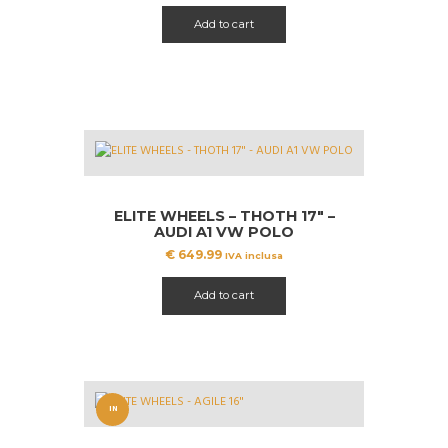
Add to cart
ELITE WHEELS – THOTH 17″ –
AUDI A1 VW POLO
€
649.99
IVA inclusa
Add to cart
IN
OFFERT