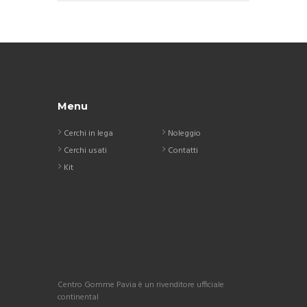
Menu
Cerchi in lega
Noleggio
Cerchi usati
Contatti
Kit
Centro Gomme Pavia è un rivenditore ufficiale
continental