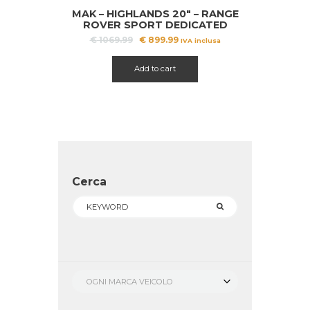
MAK – HIGHLANDS 20″ – RANGE
A!
ROVER SPORT DEDICATED
Il
Il
€
1069.99
€
899.99
IVA inclusa
prezzo
prezzo
originale
attuale
Add to cart
era:
è:
€ 1069.99.
€ 899.99.
Cerca
OGNI MARCA VEICOLO