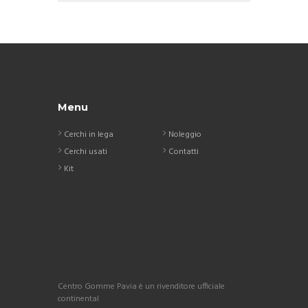
Menu
Cerchi in lega
Noleggio
Cerchi usati
Contatti
Kit
Centro Gomme Pavia è un rivenditore ufficiale
continental