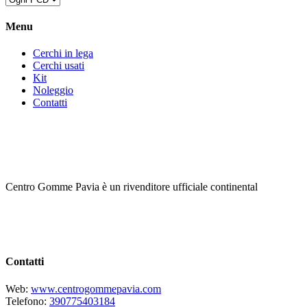
Menu
Cerchi in lega
Cerchi usati
Kit
Noleggio
Contatti
Centro Gomme Pavia è un rivenditore ufficiale continental
Contatti
Web:
www.centrogommepavia.com
Telefono:
390775403184