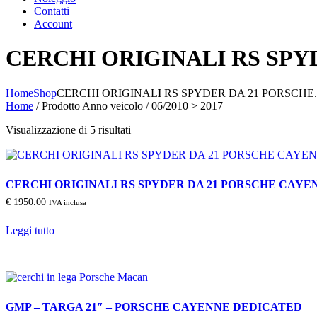
Contatti
Account
CERCHI ORIGINALI RS SPYD
Home
Shop
CERCHI ORIGINALI RS SPYDER DA 21 PORSCHE..
Home
/ Prodotto Anno veicolo / 06/2010 > 2017
Ordina
Visualizzazione di 5 risultati
in
base
al
più
CERCHI ORIGINALI RS SPYDER DA 21 PORSCHE CAYENN
recente
€
1950.00
IVA inclusa
Leggi tutto
GMP – TARGA 21″ – PORSCHE CAYENNE DEDICATED