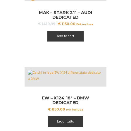
OFFERT
MAK – STARK 21″ – AUDI
A!
DEDICATED
Il
Il
€
1419.99
€
1150.00
IVA inclusa
prezzo
prezzo
originale
attuale
Add to cart
era:
è:
€ 1419.99.
€ 1150.00.
EW – X124 18″ – BMW
DEDICATED
€
850.00
IVA inclusa
Leggi tutto