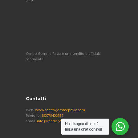
Kit
Centro Gomme Pavia è un rivenditore ufficiale
continental
Contatti
Web:
www.centrogommepavia.com
Telefono:
390775403184
email:
info@centrogommepavia.com
Hai bisogno di aiuto?
Inizia una chat con noi!