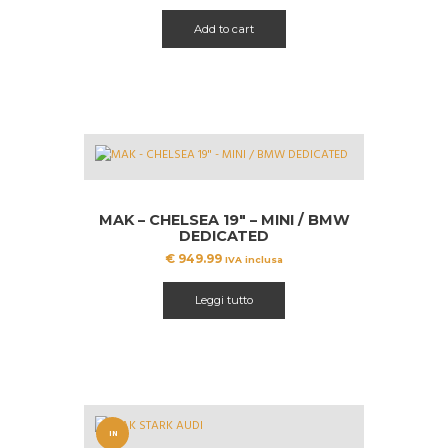
prezzo
prezzo
originale
attuale
Add to cart
era:
è:
€ 799.99.
€ 597.80.
MAK – CHELSEA 19″ – MINI / BMW
DEDICATED
€
949.99
IVA inclusa
Leggi tutto
IN