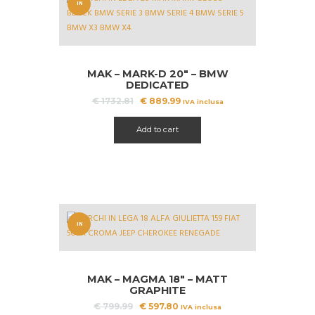
IN
OFFERT
A!
MAK – MARK-D 20″ – BMW
DEDICATED
Il
Il
€
1732.81
€
889.99
IVA inclusa
prezzo
prezzo
originale
attuale
Add to cart
era:
è:
€ 1732.81.
€ 889.99.
IN
OFFERT
A!
MAK – MAGMA 18″ – MATT
GRAPHITE
Il
Il
€
799.99
€
597.80
IVA inclusa