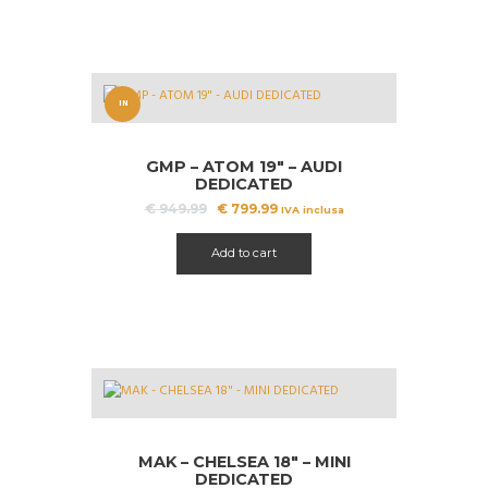
IN
OFFERT
GMP – ATOM 19″ – AUDI
A!
DEDICATED
Il
Il
€
949.99
€
799.99
IVA inclusa
prezzo
prezzo
originale
attuale
Add to cart
era:
è:
€ 949.99.
€ 799.99.
MAK – CHELSEA 18″ – MINI
DEDICATED