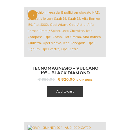
IN
OFFERT
A!
TECNOMAGNESIO – VULCANO
19″ – BLACK DIAMOND
Il
Il
€
850.00
€
820.00
IVA inclusa
prezzo
prezzo
originale
attuale
Add to cart
era:
è:
€ 850.00.
€ 820.00.