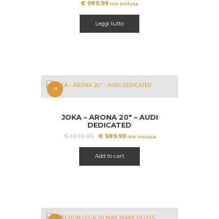
€
989.99
IVA inclusa
Leggi tutto
IN
OFFERT
JOKA – ARONA 20″ – AUDI
A!
DEDICATED
Il
Il
€
1099.99
€
989.99
IVA inclusa
prezzo
prezzo
originale
attuale
Add to cart
era:
è:
€ 1099.99.
€ 989.99.