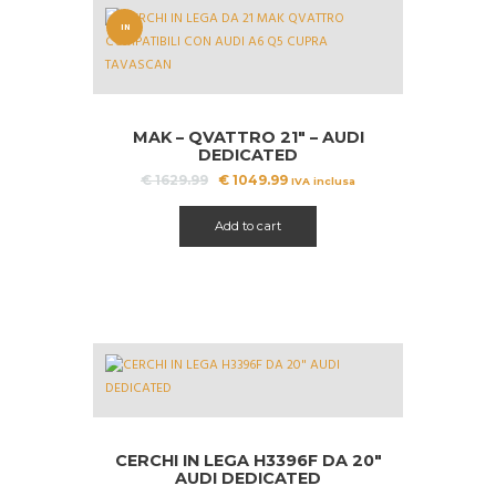
IN
OFFERT
A!
MAK – QVATTRO 21″ – AUDI
DEDICATED
Il
Il
€
1629.99
€
1049.99
IVA inclusa
prezzo
prezzo
originale
attuale
Add to cart
era:
è:
€ 1629.99.
€ 1049.99.
CERCHI IN LEGA H3396F DA 20″
AUDI DEDICATED