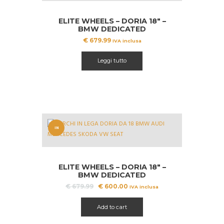
ELITE WHEELS – DORIA 18″ –
BMW DEDICATED
€
679.99
IVA inclusa
Leggi tutto
IN
OFFERT
A!
ELITE WHEELS – DORIA 18″ –
BMW DEDICATED
Il
Il
€
679.99
€
600.00
IVA inclusa
prezzo
prezzo
originale
attuale
Add to cart
era:
è:
€ 679.99.
€ 600.00.