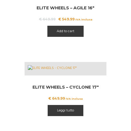
ELITE WHEELS – AGILE 16″
A!
Il
Il
€
649.99
€
549.99
IVA inclusa
prezzo
prezzo
originale
attuale
Add to cart
era:
è:
€ 649.99.
€ 549.99.
ELITE WHEELS – CYCLONE 17″
€
649.99
IVA inclusa
Leggi tutto