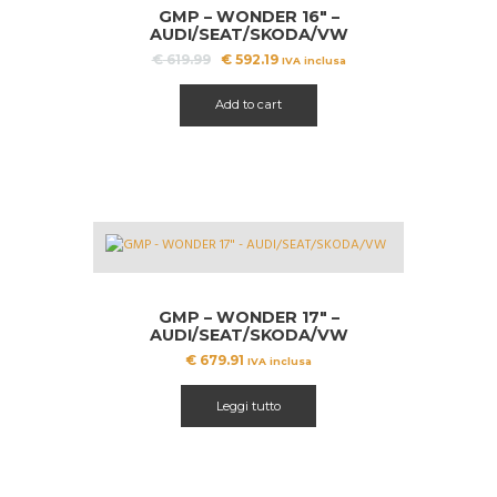
GMP – WONDER 16″ –
A!
AUDI/SEAT/SKODA/VW
Il
Il
€
619.99
€
592.19
IVA inclusa
prezzo
prezzo
originale
attuale
Add to cart
era:
è:
€ 619.99.
€ 592.19.
GMP – WONDER 17″ –
AUDI/SEAT/SKODA/VW
€
679.91
IVA inclusa
Leggi tutto