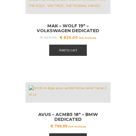
MAK – WOLF 19″ –
VOLKSWAGEN DEDICATED
Il
Il
€
929.99
€
820.00
IVA inclusa
prezzo
prezzo
originale
attuale
Add to cart
era:
è:
€ 929.99.
€ 820.00.
AVUS – ACMB5 18″ – BMW
DEDICATED
€
799.99
IVA inclusa