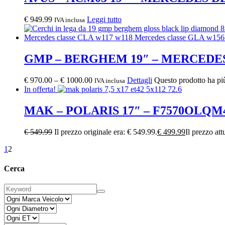
€
949.99
Leggi tutto
IVA inclusa
GMP – BERGHEM 19″ – MERCEDE
€
970.00
–
€
1000.00
Dettagli
Questo prodotto ha più
IVA inclusa
In offerta!
MAK – POLARIS 17″ – F7570OLQ
€
549.99
Il prezzo originale era: € 549.99.
€
499.99
Il prezzo att
1
2
Cerca