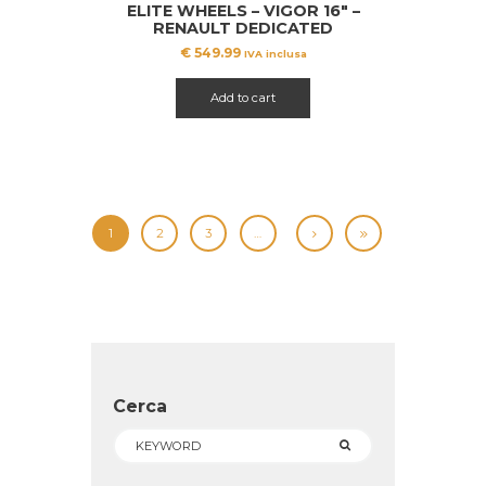
ELITE WHEELS – VIGOR 16″ –
RENAULT DEDICATED
€
549.99
IVA inclusa
Add to cart
1
2
3
…
Cerca