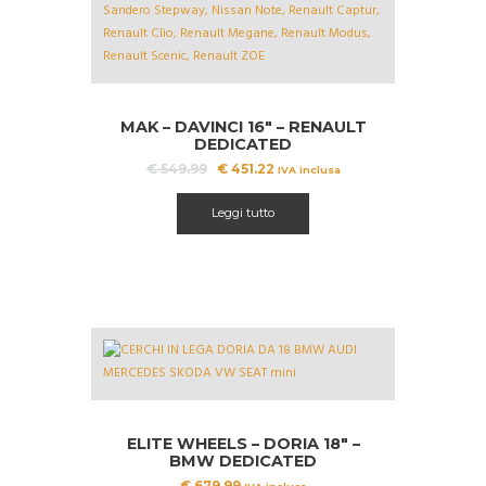
A!
MAK – DAVINCI 16″ – RENAULT
DEDICATED
Il
Il
€
549.99
€
451.22
IVA inclusa
prezzo
prezzo
originale
attuale
Leggi tutto
era:
è:
€ 549.99.
€ 451.22.
ELITE WHEELS – DORIA 18″ –
BMW DEDICATED
€
679.99