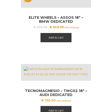
OFFERT
A!
ELITE WHEELS – ASSOS 18″ –
BMW DEDICATED
Il
Il
€
679.99
€
649.99
IVA inclusa
prezzo
prezzo
originale
attuale
Add to cart
era:
è:
€ 679.99.
€ 649.99.
TECNOMAGNESIO – TMG02 18″ –
AUDI DEDICATED
€
750.00
IVA inclusa
Add to cart