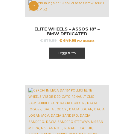
IN
OFFERT
A!
ELITE WHEELS – ASSOS 18″ –
BMW DEDICATED
Il
Il
€
679.99
€
649.99
IVA inclusa
prezzo
prezzo
originale
attuale
Leggi tutto
era:
è:
€ 679.99.
€ 649.99.