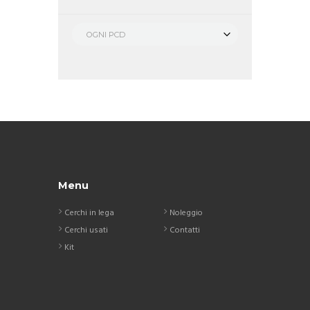
OGNI PCD
Menu
Cerchi in lega
Noleggio
Cerchi usati
Contatti
Kit