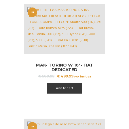
IN
OFFERT
A!
MAK- TORINO W 16″- FIAT
DEDICATED
Il
Il
€
589.99
€
499.99
IVA inclusa
prezzo
prezzo
originale
attuale
Add to cart
era:
è:
€ 589.99.
€ 499.99.
IN