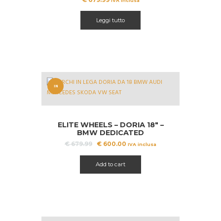
IVA inclusa
Leggi tutto
IN
OFFERT
A!
ELITE WHEELS – DORIA 18″ –
BMW DEDICATED
Il
Il
€
679.99
€
600.00
IVA inclusa
prezzo
prezzo
originale
attuale
Add to cart
era:
è:
€ 679.99.
€ 600.00.