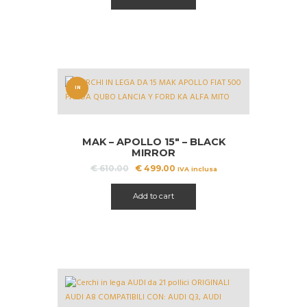
IN
OFFERT
A!
MAK – APOLLO 15″ – BLACK
MIRROR
Il
Il
€
610.00
€
499.00
IVA inclusa
prezzo
prezzo
originale
attuale
Add to cart
era:
è:
€ 610.00.
€ 499.00.