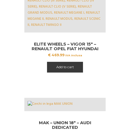
ELITE WHEELS – VIGOR 15″ –
RENAULT OPEL FIAT HYUNDAI
NISSAN TOYOTA DACIA
€
469.99
IVA inclusa
Add to cart
MAK – UNION 18″ – AUDI
DEDICATED