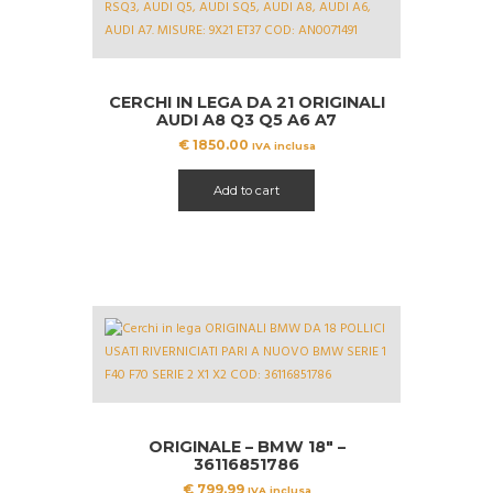
CERCHI IN LEGA DA 21 ORIGINALI
AUDI A8 Q3 Q5 A6 A7
AN0071491
€
1850.00
IVA inclusa
Add to cart
ORIGINALE – BMW 18″ –
36116851786
€
799.99
IVA inclusa