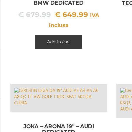
BMW DEDICATED
TE
Il
Il
€
679.99
€
649.99
IVA
prezzo
prezzo
inclusa
originale
attuale
era:
è:
Add to cart
€ 679.99.
€ 649.99.
JOKA – ARONA 19″ – AUDI