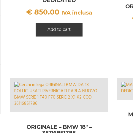
DEDICATED
OR
€
850.00
IVA inclusa
Add to cart
M
ORIGINALE – BMW 18″ –
36116851786