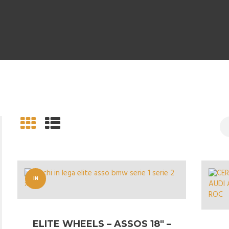
IN
OFFERT
A!
ELITE WHEELS – ASSOS 18″ –