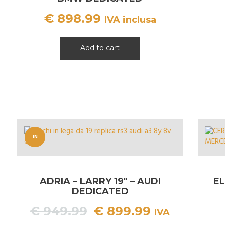
€
898.99
IVA inclusa
Add to cart
IN
OFFERT
A!
ADRIA – LARRY 19″ – AUDI
EL
DEDICATED
Il
Il
€
949.99
€
899.99
IVA