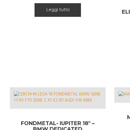
Leggi tutto
EL
M
FONDMETAL- IUPITER 18″ –
BMW DEDICATED