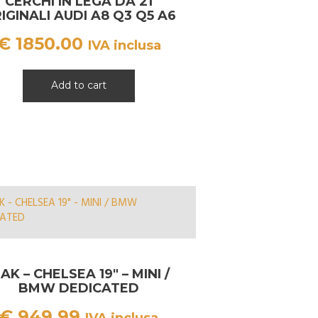
CERCHI IN LEGA DA 21
IGINALI AUDI A8 Q3 Q5 A6
A7 AN0071491
€
1850.00
IVA inclusa
Add to cart
AK – CHELSEA 19″ – MINI /
BMW DEDICATED
€
949.99
IVA inclusa