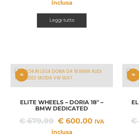
prezzo
prezzo
inclusa
originale
attuale
era:
è:
Leggi tutto
€ 949.99.
€ 899.99.
IN
IN
OFFERT
OFFERT
A!
A!
ELITE WHEELS – DORIA 18″ –
EL
BMW DEDICATED
Il
Il
€
679.99
€
600.00
€
IVA
prezzo
prezzo
inclusa