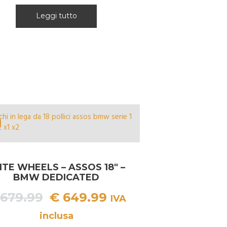
Leggi tutto
ITE WHEELS – ASSOS 18″ –
BMW DEDICATED
Il
Il
679.99
€
649.99
IVA
prezzo
prezzo
inclusa