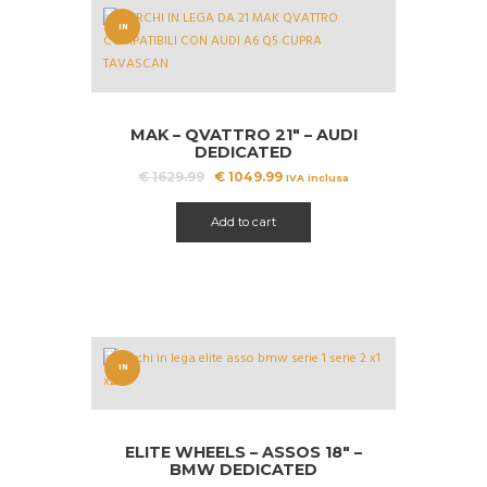
IN
OFFERT
A!
MAK – QVATTRO 21″ – AUDI
DEDICATED
Il
Il
€
1629.99
€
1049.99
IVA inclusa
prezzo
prezzo
originale
attuale
Add to cart
era:
è:
€ 1629.99.
€ 1049.99.
IN
OFFERT
A!
ELITE WHEELS – ASSOS 18″ –
BMW DEDICATED