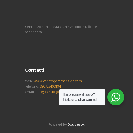
Centro Gomme Pavia è un rivenditore ufficiale
continental
Contatti
Web:
www.centrogommepavia.com
Telefono:
390775403184
email:
info@centrogommepavia.com
Hai bisogno di aiuto?
Inizia una chat con noi!
Powered by
Doublesox