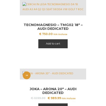
TECNOMAGNESIO – TMG02 18″ –
AUDI DEDICATED
€
750.00
IVA inclusa
Add to cart
IN
OFFERT
JOKA – ARONA 20″ – AUDI
A!
DEDICATED
Il
Il
€
1099.99
€
989.99
IVA inclusa
prezzo
prezzo
originale
attuale