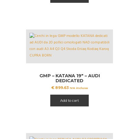
€ 1419.99.
€ 1150.00.
GMP – KATANA 19″ – AUDI
DEDICATED
€
899.63
IVA inclusa
Add to cart