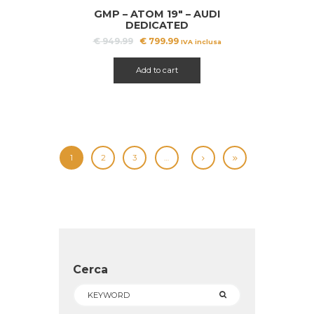
GMP – ATOM 19″ – AUDI
A!
DEDICATED
Il
Il
€
949.99
€
799.99
IVA inclusa
prezzo
prezzo
originale
attuale
Add to cart
era:
è:
€ 949.99.
€ 799.99.
1
2
3
…
Cerca