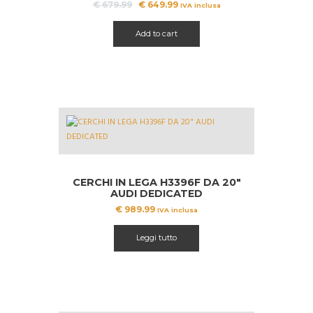
Il
Il
€
679.99
€
649.99
IVA inclusa
prezzo
prezzo
originale
attuale
Add to cart
era:
è:
€ 679.99.
€ 649.99.
CERCHI IN LEGA H3396F DA 20″
AUDI DEDICATED
€
989.99
IVA inclusa
Leggi tutto