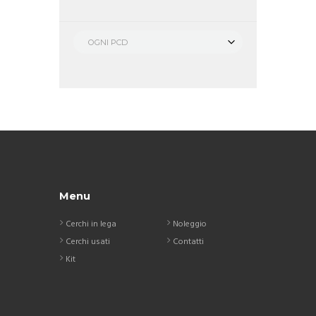
OGNI PCD
Menu
Cerchi in lega
Noleggio
Cerchi usati
Contatti
Kit