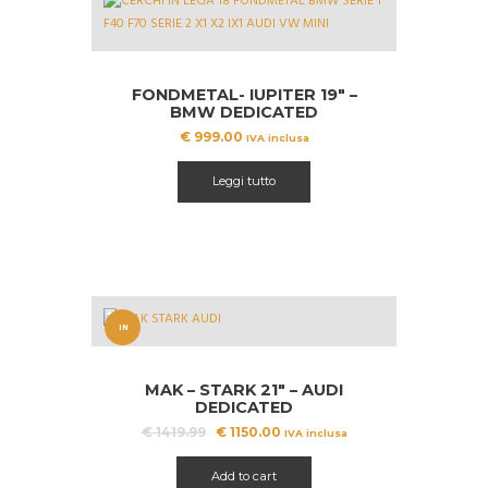
FONDMETAL- IUPITER 19″ –
BMW DEDICATED
€
999.00
IVA inclusa
Leggi tutto
IN
OFFERT
MAK – STARK 21″ – AUDI
A!
DEDICATED
Il
Il
€
1419.99
€
1150.00
IVA inclusa
prezzo
prezzo
originale
attuale
Add to cart
era:
è: