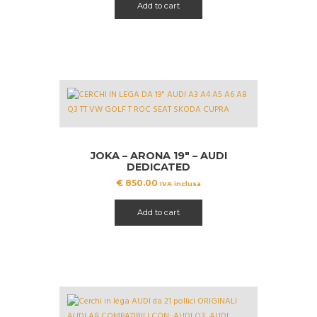
Add to cart
era:
è:
€ 1099.99.
€ 989.99.
JOKA – ARONA 19″ – AUDI
DEDICATED
€
850.00
IVA inclusa
Add to cart