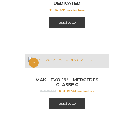
DEDICATED
€
949.99
IVA inclusa
Leggi tutto
IN
OFFERT
MAK – EVO 19″ – MERCEDES
A!
CLASSE C
Il
Il
€
919.99
€
889.99
IVA inclusa
prezzo
prezzo
originale
attuale
Leggi tutto
era:
è:
€ 919.99.
€ 889.99.