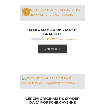
IN
OFFERT
A!
MAK – MAGMA 18″ – MATT
GRAPHITE
Il
Il
€
799.99
€
597.80
IVA inclusa
prezzo
prezzo
originale
attuale
Add to cart
era:
è:
€ 799.99.
€ 597.80.
CERCHI ORIGINALI RS SPYDER
DA 21 PORSCHE CAYENNE