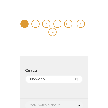
1
2
3
…
11-11
Cerca
OGNI MARCA VEICOLO