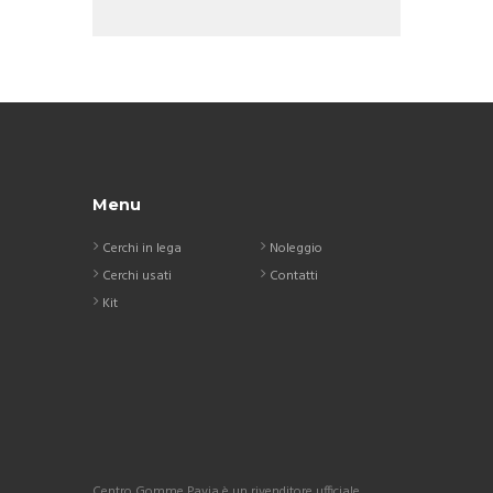
Menu
Cerchi in lega
Noleggio
Cerchi usati
Contatti
Kit
Centro Gomme Pavia è un rivenditore ufficiale