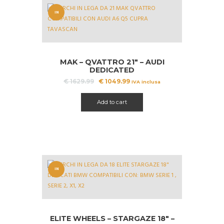
IN
OFFERT
A!
MAK – QVATTRO 21″ – AUDI
DEDICATED
Il
Il
€
1629.99
€
1049.99
IVA inclusa
prezzo
prezzo
originale
attuale
Add to cart
era:
è:
€ 1629.99.
€ 1049.99.
IN
OFFERT
A!
ELITE WHEELS – STARGAZE 18″ –