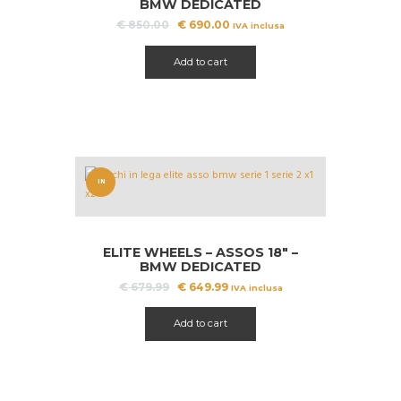
BMW DEDICATED
Il
Il
€
850.00
€
690.00
IVA inclusa
prezzo
prezzo
originale
attuale
Add to cart
era:
è:
€ 850.00.
€ 690.00.
IN
OFFERT
A!
ELITE WHEELS – ASSOS 18″ –
BMW DEDICATED
Il
Il
€
679.99
€
649.99
IVA inclusa
prezzo
prezzo
originale
attuale
Add to cart
era:
è:
€ 679.99.
€ 649.99.