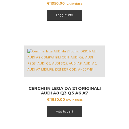
9Y0601025 9Y3601025
€
1950.00
IVA inclusa
Leggi tutto
CERCHI IN LEGA DA 21 ORIGINALI
AUDI A8 Q3 Q5 A6 A7
AN0071491
€
1850.00
IVA inclusa
Add to cart