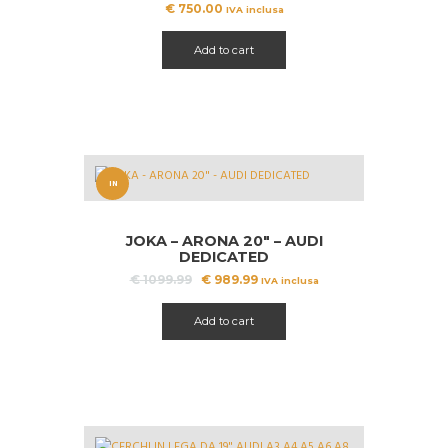
€
750.00
IVA inclusa
Add to cart
IN
OFFERT
JOKA – ARONA 20″ – AUDI
A!
DEDICATED
Il
Il
€
1099.99
€
989.99
IVA inclusa
prezzo
prezzo
originale
attuale
Add to cart
era:
è:
€ 1099.99.
€ 989.99.