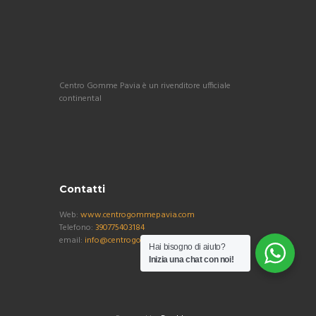
Centro Gomme Pavia è un rivenditore ufficiale
continental
Contatti
Web:
www.centrogommepavia.com
Telefono:
390775403184
email:
info@centrogommepavia.com
Hai bisogno di aiuto?
Inizia una chat con noi!