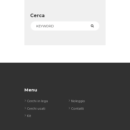
Cerca
Menu
Cerchi in lega
Noleggio
Cerchi usati
Contatti
Kit