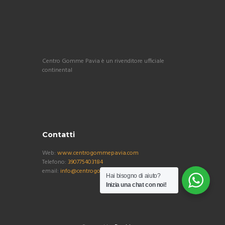
Centro Gomme Pavia è un rivenditore ufficiale
continental
Contatti
Web:
www.centrogommepavia.com
Telefono:
390775403184
email:
info@centrogommepavia.com
Hai bisogno di aiuto?
Inizia una chat con noi!