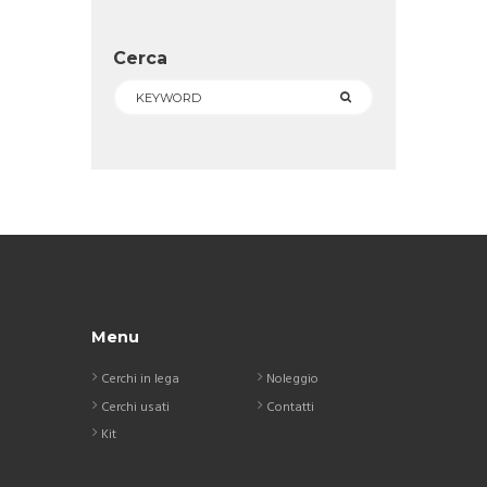
Cerca
Menu
Cerchi in lega
Noleggio
Cerchi usati
Contatti
Kit