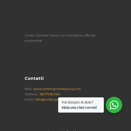
Centro Gomme Pavia è un rivenditore ufficiale
continental
Contatti
Web:
www.centrogommepavia.com
Telefono:
390775403184
email:
info@centrogommepavia.com
Hai bisogno di aiuto?
Inizia una chat con noi!