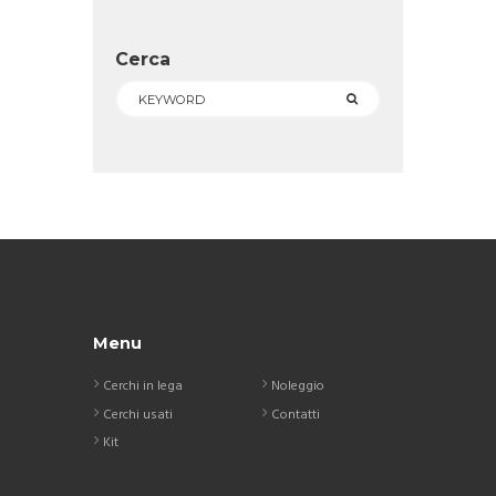
Cerca
Menu
Cerchi in lega
Noleggio
Cerchi usati
Contatti
Kit