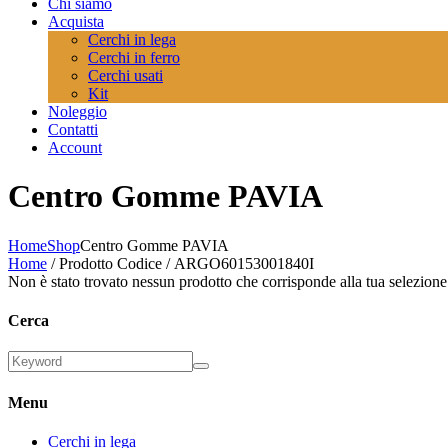
Chi siamo
Acquista
Cerchi in lega
Cerchi in ferro
Cerchi usati
Kit
Noleggio
Contatti
Account
Centro Gomme PAVIA
Home
Shop
Centro Gomme PAVIA
Home
/ Prodotto Codice / ARGO60153001840I
Non è stato trovato nessun prodotto che corrisponde alla tua selezione
Cerca
Menu
Cerchi in lega