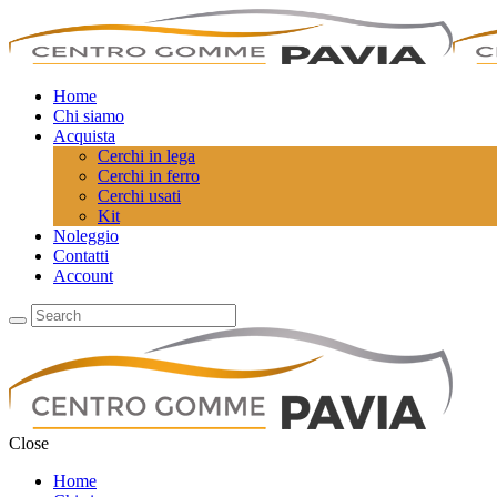
Home
Chi siamo
Acquista
Cerchi in lega
Cerchi in ferro
Cerchi usati
Kit
Noleggio
Contatti
Account
Close
Home