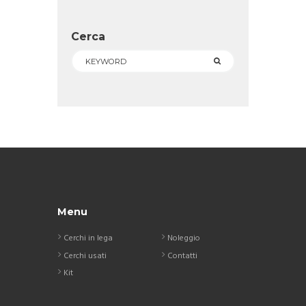
Cerca
Menu
Cerchi in lega
Noleggio
Cerchi usati
Contatti
Kit