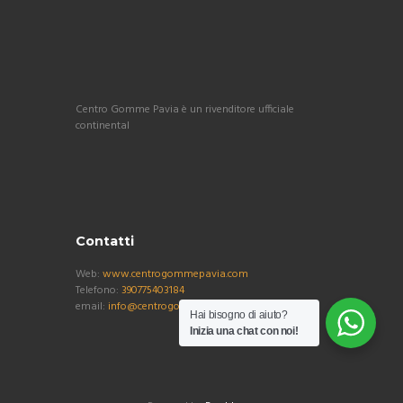
Centro Gomme Pavia è un rivenditore ufficiale
continental
Contatti
Web:
www.centrogommepavia.com
Telefono:
390775403184
email:
info@centrogommepavia.com
Hai bisogno di aiuto?
Inizia una chat con noi!