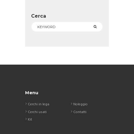
Cerca
Menu
Cerchi in lega
Noleggio
Cerchi usati
Contatti
Kit