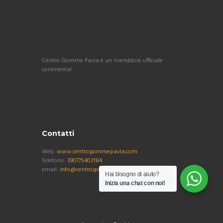
Centro Gomme Pavia è un rivenditore ufficiale
continental
Contatti
Web:
www.centrogommepavia.com
Telefono:
390775403184
email:
info@centrogommepavia.com
Hai bisogno di aiuto?
Inizia una chat con noi!