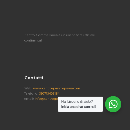
Centro Gomme Pavia è un rivenditore ufficiale
continental
Contatti
Web:
www.centrogommepavia.com
Telefono:
390775403184
email:
info@centrogommepavia.com
Hai bisogno di aiuto?
Inizia una chat con noi!