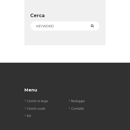
Cerca
Menu
Cerchi in lega
Noleggio
Cerchi usati
Contatti
Kit