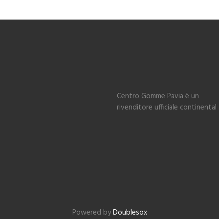
Centro Gomme Pavia è un
rivenditore ufficiale continental
Powered by
Doublesox