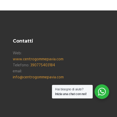
Contatti
Web:
www.centrogommepavia.com
Telefono:
390775403184
email:
info@centrogommepavia.com
Hai bisogno di aiuto?
Inizia una chat con noi!