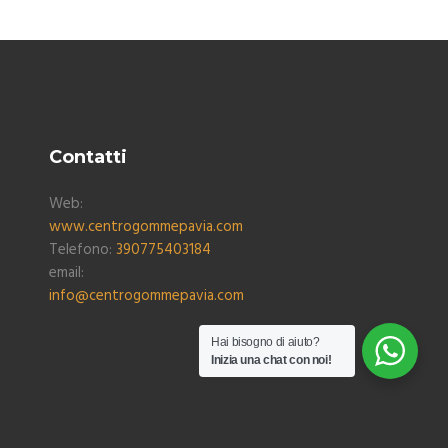
Contatti
Web:
www.centrogommepavia.com
Telefono:
390775403184
email:
info@centrogommepavia.com
Hai bisogno di aiuto?
Inizia una chat con noi!