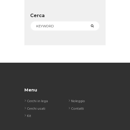
Cerca
Menu
Cerchi in lega
Noleggio
Cerchi usati
Contatti
Kit