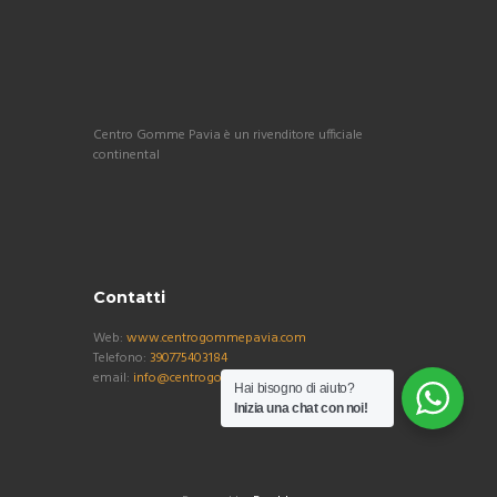
Centro Gomme Pavia è un rivenditore ufficiale
continental
Contatti
Web:
www.centrogommepavia.com
Telefono:
390775403184
email:
info@centrogommepavia.com
Hai bisogno di aiuto?
Inizia una chat con noi!