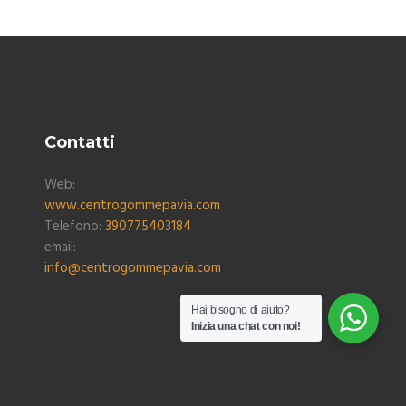
Contatti
Web:
www.centrogommepavia.com
Telefono:
390775403184
email:
info@centrogommepavia.com
Hai bisogno di aiuto?
Inizia una chat con noi!