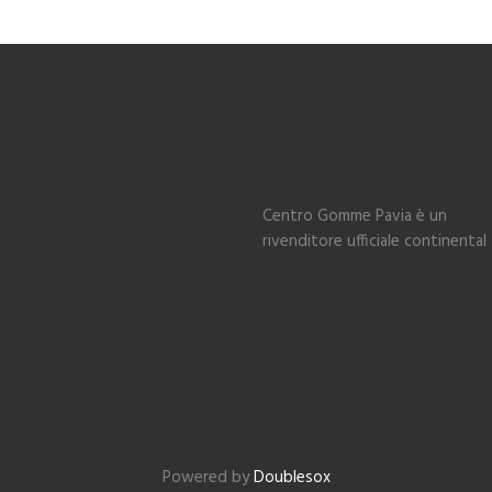
Centro Gomme Pavia è un
rivenditore ufficiale continental
Powered by
Doublesox