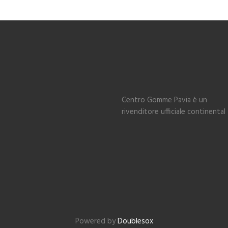
Centro Gomme Pavia è un
rivenditore ufficiale continental
Powered by
Doublesox