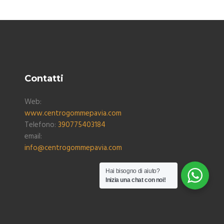
Contatti
Web:
www.centrogommepavia.com
Telefono:
390775403184
email:
info@centrogommepavia.com
Hai bisogno di aiuto?
Inizia una chat con noi!