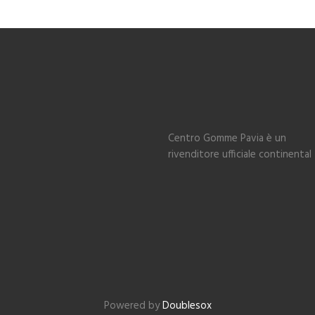
Centro Gomme Pavia è un
rivenditore ufficiale continental
Powered by
Doublesox