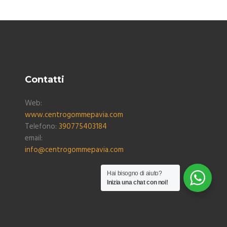
Contatti
Web:
www.centrogommepavia.com
Telefono:
390775403184
email:
info@centrogommepavia.com
Hai bisogno di aiuto?
Inizia una chat con noi!