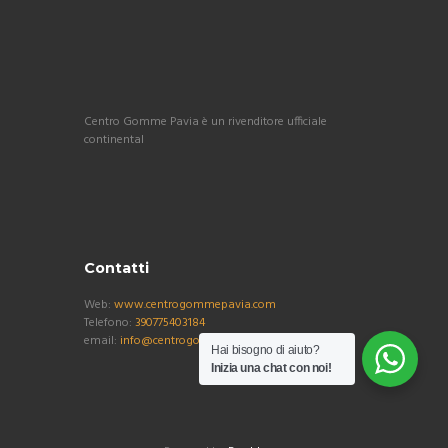
Centro Gomme Pavia è un rivenditore ufficiale
continental
Contatti
Web:
www.centrogommepavia.com
Telefono:
390775403184
email:
info@centrogommepavia.com
Hai bisogno di aiuto?
Inizia una chat con noi!