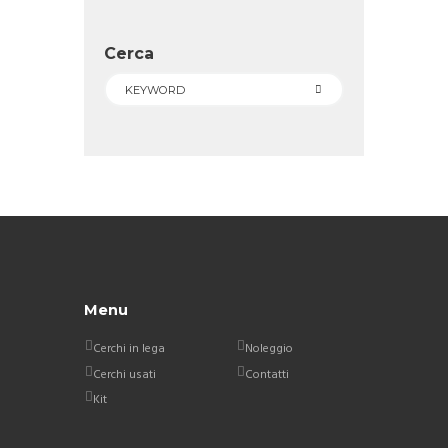
Cerca
Menu
Cerchi in lega
Noleggio
Cerchi usati
Contatti
Kit