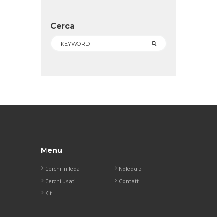
Cerca
Menu
Cerchi in lega
Noleggio
Cerchi usati
Contatti
Kit