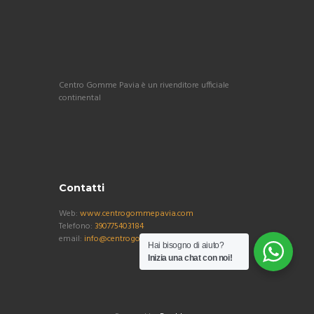
Centro Gomme Pavia è un rivenditore ufficiale
continental
Contatti
Web:
www.centrogommepavia.com
Telefono:
390775403184
email:
info@centrogommepavia.com
Hai bisogno di aiuto?
Inizia una chat con noi!