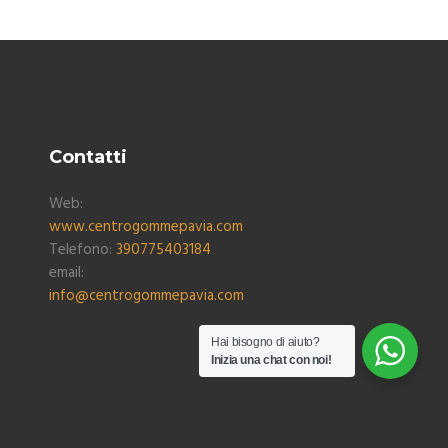
Contatti
Web:
www.centrogommepavia.com
Telefono:
390775403184
email:
info@centrogommepavia.com
Hai bisogno di aiuto?
Inizia una chat con noi!