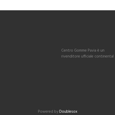
Centro Gomme Pavia è un
rivenditore ufficiale continental
Powered by
Doublesox