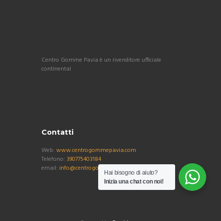
Centro Gomme Pavia è un rivenditore ufficiale
continental
Contatti
Web:
www.centrogommepavia.com
Telefono:
390775403184
email:
info@centrogommepavia.com
Hai bisogno di aiuto?
Inizia una chat con noi!