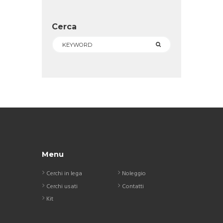
Cerca
Menu
Cerchi in lega
Noleggio
Cerchi usati
Contatti
Kit