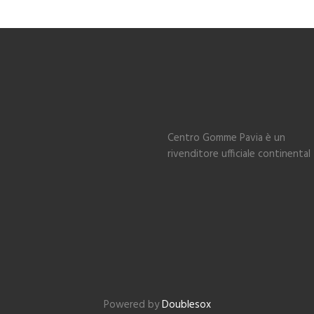
Centro Gomme Pavia è un
rivenditore ufficiale continental
Powered by
Doublesox