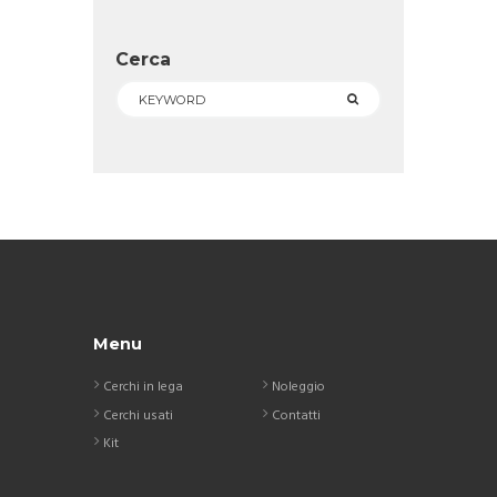
Cerca
Menu
Cerchi in lega
Noleggio
Cerchi usati
Contatti
Kit