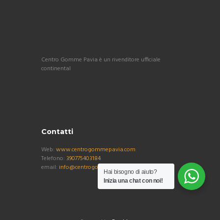
Centro Gomme Pavia è un rivenditore ufficiale
continental
Contatti
Web:
www.centrogommepavia.com
Telefono:
390775403184
email:
info@centrogommepavia.com
Hai bisogno di aiuto?
Inizia una chat con noi!