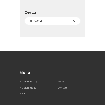
Cerca
Menu
Cerchi in lega
Noleggio
Cerchi usati
Contatti
Kit