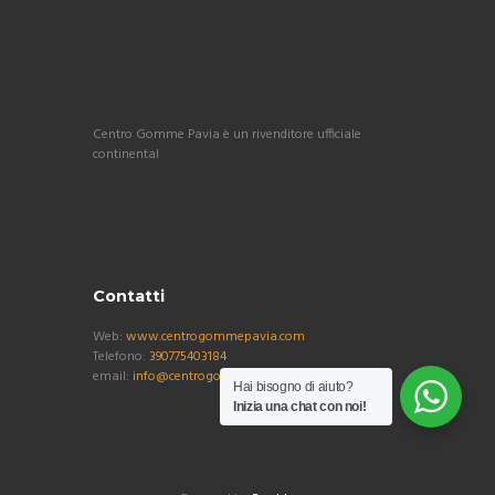
Centro Gomme Pavia è un rivenditore ufficiale
continental
Contatti
Web:
www.centrogommepavia.com
Telefono:
390775403184
email:
info@centrogommepavia.com
Hai bisogno di aiuto?
Inizia una chat con noi!