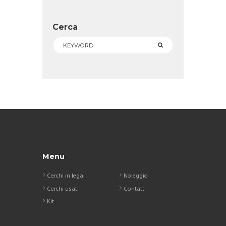
Cerca
Menu
Cerchi in lega
Noleggio
Cerchi usati
Contatti
Kit