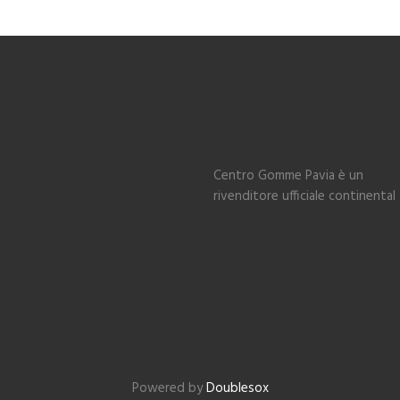
Centro Gomme Pavia è un
rivenditore ufficiale continental
Powered by
Doublesox