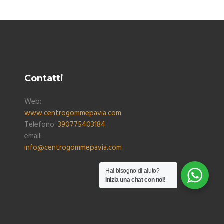
Contatti
Web:
www.centrogommepavia.com
Telefono:
390775403184
email:
info@centrogommepavia.com
Hai bisogno di aiuto?
Inizia una chat con noi!