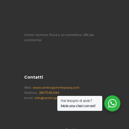
Centro Gomme Pavia è un rivenditore ufficiale
continental
Contatti
Web:
www.centrogommepavia.com
Telefono:
390775403184
email:
info@centrogommepavia.com
Hai bisogno di aiuto?
Inizia una chat con noi!