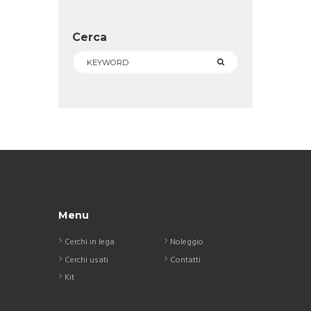
Cerca
Menu
Cerchi in lega
Noleggio
Cerchi usati
Contatti
Kit