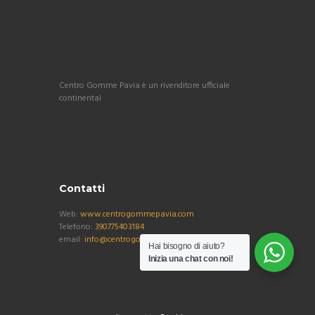
Centro Gomme Pavia è un rivenditore ufficiale
continental
Contatti
Web:
www.centrogommepavia.com
Telefono:
390775403184
email:
info@centrogommepavia.com
Hai bisogno di aiuto?
Inizia una chat con noi!