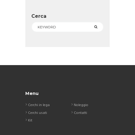
Cerca
Menu
Cerchi in lega
Noleggio
Cerchi usati
Contatti
Kit