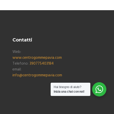
Contatti
Web:
www.centrogommepavia.com
Telefono:
390775403184
email:
info@centrogommepavia.com
Hai bisogno di aiuto?
Inizia una chat con noi!