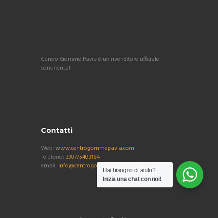
Centro Gomme Pavia è un rivenditore ufficiale
continental
Contatti
Web:
www.centrogommepavia.com
Telefono:
390775403184
email:
info@centrogommepavia.com
Hai bisogno di aiuto?
Inizia una chat con noi!