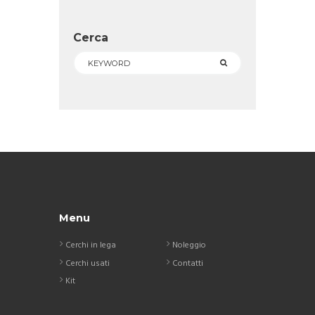
Cerca
Menu
Cerchi in lega
Noleggio
Cerchi usati
Contatti
Kit