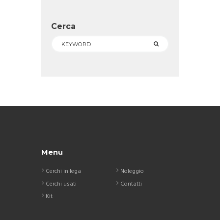
Cerca
Menu
Cerchi in lega
Noleggio
Cerchi usati
Contatti
Kit