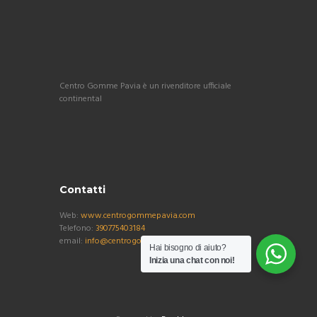
Centro Gomme Pavia è un rivenditore ufficiale
continental
Contatti
Web:
www.centrogommepavia.com
Telefono:
390775403184
email:
info@centrogommepavia.com
Hai bisogno di aiuto?
Inizia una chat con noi!