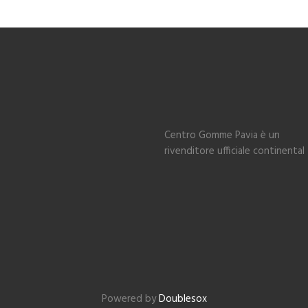
Centro Gomme Pavia è un
rivenditore ufficiale continental
Powered by
Doublesox