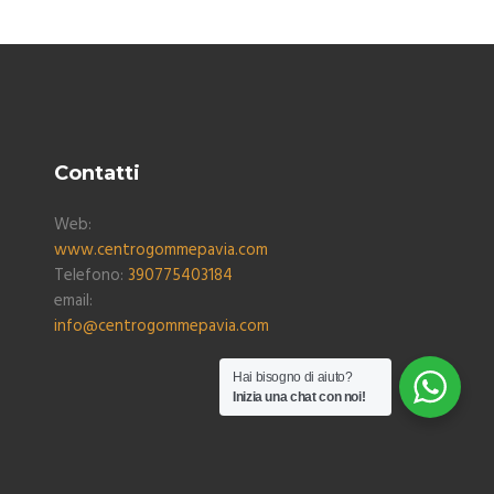
Contatti
Web:
www.centrogommepavia.com
Telefono:
390775403184
email:
info@centrogommepavia.com
Hai bisogno di aiuto?
Inizia una chat con noi!