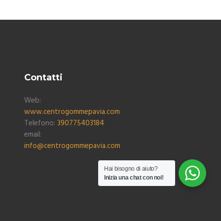
Contatti
Web:
www.centrogommepavia.com
Telefono:
390775403184
email:
info@centrogommepavia.com
Hai bisogno di aiuto?
Inizia una chat con noi!