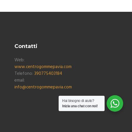
Contatti
Web:
www.centrogommepavia.com
Telefono:
390775403184
email:
info@centrogommepavia.com
Hai bisogno di aiuto?
Inizia una chat con noi!