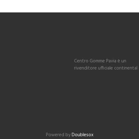
Centro Gomme Pavia è un
rivenditore ufficiale continental
Powered by
Doublesox