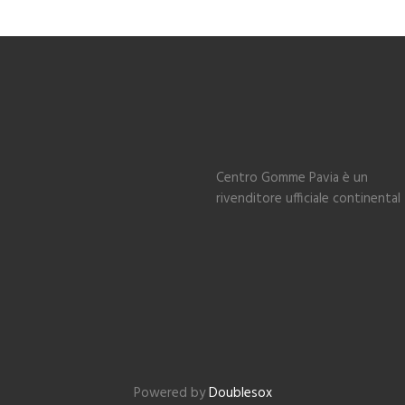
Centro Gomme Pavia è un
rivenditore ufficiale continental
Powered by
Doublesox