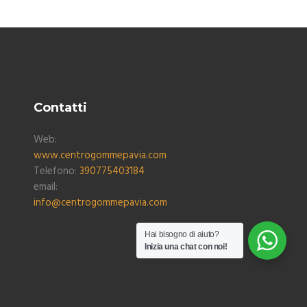
Contatti
Web:
www.centrogommepavia.com
Telefono:
390775403184
email:
info@centrogommepavia.com
Hai bisogno di aiuto?
Inizia una chat con noi!