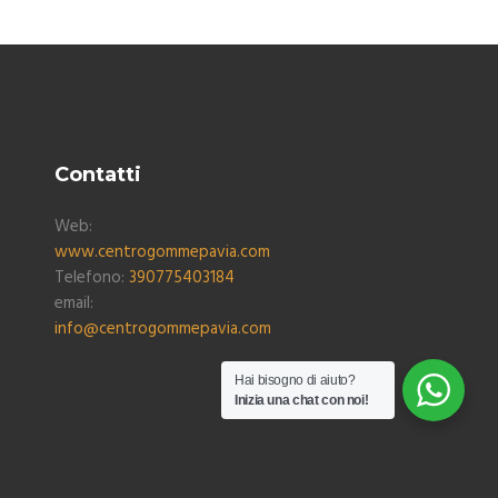
Contatti
Web:
www.centrogommepavia.com
Telefono:
390775403184
email:
info@centrogommepavia.com
Hai bisogno di aiuto?
Inizia una chat con noi!