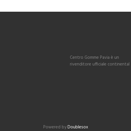
Centro Gomme Pavia è un
rivenditore ufficiale continental
Powered by
Doublesox