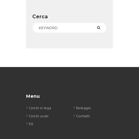
Cerca
Menu
Cerchi in lega
Noleggio
Cerchi usati
Contatti
Kit