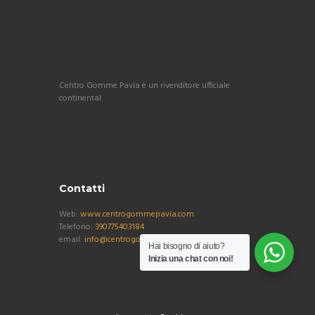
Centro Gomme Pavia è un rivenditore ufficiale
continental
Contatti
Web:
www.centrogommepavia.com
Telefono:
390775403184
email:
info@centrogommepavia.com
Hai bisogno di aiuto?
Inizia una chat con noi!