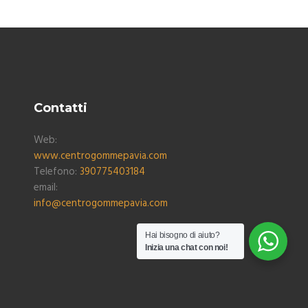
Contatti
Web:
www.centrogommepavia.com
Telefono:
390775403184
email:
info@centrogommepavia.com
Hai bisogno di aiuto?
Inizia una chat con noi!