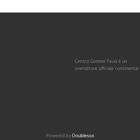
Centro Gomme Pavia è un
rivenditore ufficiale continental
Powered by
Doublesox