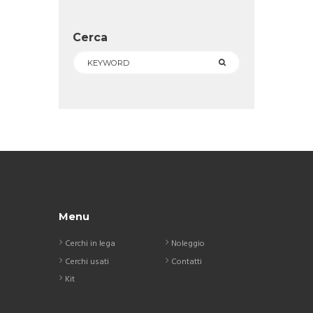
Cerca
Menu
Cerchi in lega
Noleggio
Cerchi usati
Contatti
Kit