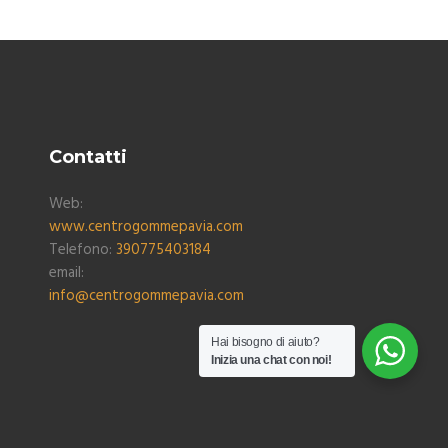
Contatti
Web:
www.centrogommepavia.com
Telefono:
390775403184
email:
info@centrogommepavia.com
Hai bisogno di aiuto?
Inizia una chat con noi!